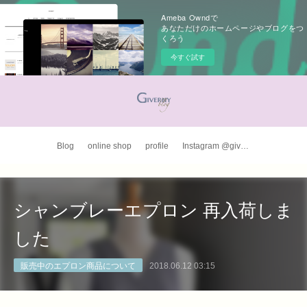
Ameba Owndで
あなただけのホームページやブログをつ
くろう
今すぐ試す
Blog
online shop
profile
Instagram @giverny_apron
シャンブレーエプロン 再入荷しま
した
販売中のエプロン商品について
2018.06.12 03:15