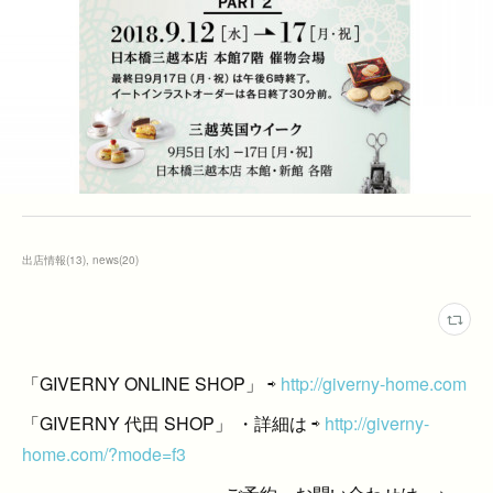
出店情報
(
13
)
news
(
20
)
「GIVERNY ONLINE SHOP」 ⇨
http://giverny-home.com
「GIVERNY 代田 SHOP」 ・詳細は ⇨
http://giverny-
home.com/?mode=f3