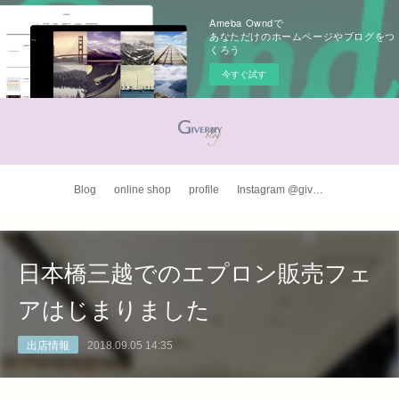
Ameba Owndで
あなただけのホームページやブログをつ
くろう
今すぐ試す
Blog
online shop
profile
Instagram @giverny_apron
日本橋三越でのエプロン販売フェ
アはじまりました
出店情報
2018.09.05 14:35