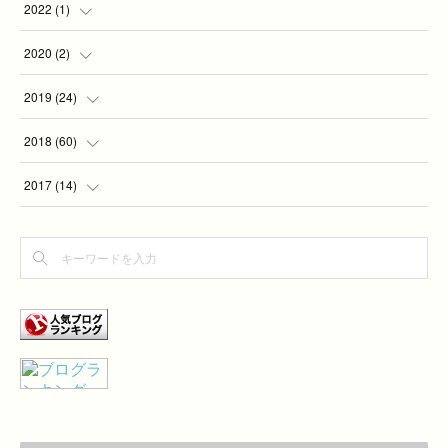
2022
(
1
)
(
1
)
2020
(
2
)
(
2
)
2019
(
24
)
(
2
)
2018
(
60
)
(
7
)
(
1
)
2017
(
14
)
(
5
)
(
4
)
(
4
)
(
3
)
(
6
)
(
3
)
(
2
)
(
1
)
(
7
)
(
2
)
(
2
)
(
1
)
(
9
)
(
1
)
(
7
)