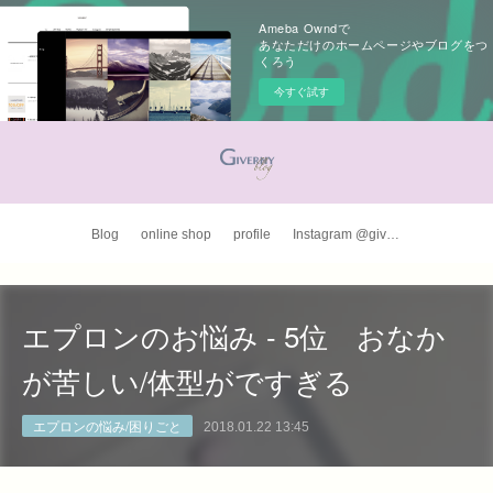
Ameba Owndで
あなただけのホームページやブログをつ
くろう
今すぐ試す
Blog
online shop
profile
Instagram @giverny_apron
エプロンのお悩み - 5位 おなか
が苦しい/体型がですぎる
エプロンの悩み/困りごと
2018.01.22 13:45