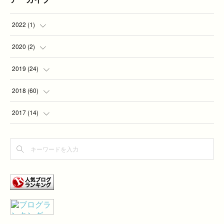
2022
(
1
)
(
1
)
2020
(
2
)
(
2
)
2019
(
24
)
(
2
)
2018
(
60
)
(
7
)
(
1
)
2017
(
14
)
(
5
)
(
4
)
(
4
)
(
3
)
(
6
)
(
3
)
(
2
)
(
1
)
(
7
)
(
2
)
(
2
)
(
1
)
(
9
)