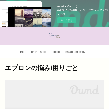
Ameba Owndで
あなただけのホームページやブログをつ
くろう
今すぐ試す
Blog
online shop
profile
Instagram @giverny_apron
エプロンの悩み/困りごと