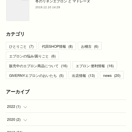
冬のリネンエプロン と マドレーヌ
2019.12.10 14:29
カテゴリ
ひとりごと
(
7
)
代田SHOP情報
(
8
)
お稽古
(
6
)
エプロンの悩み/困りごと
(
6
)
販売中のエプロン商品について
(
16
)
エプロン 便利情報
(
16
)
GIVERNYエプロンのおいたち
(
5
)
出店情報
(
13
)
news
(
20
)
アーカイブ
2022
(
1
)
(
1
)
2020
(
2
)
(
2
)