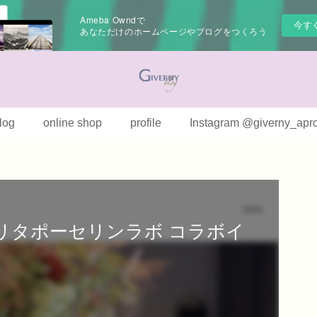
Ameba Owndで
今す
あなただけのホームページやブログをつくろう
log
online shop
profile
Instagram @giverny_apr
リタポーセリンラボ コラボイ