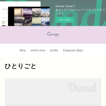
Ameba Owndで
あなただけのホームページやブログをつ
くろう
今すぐ試す
Blog
online shop
profile
Instagram @giverny_apron
ひとりごと