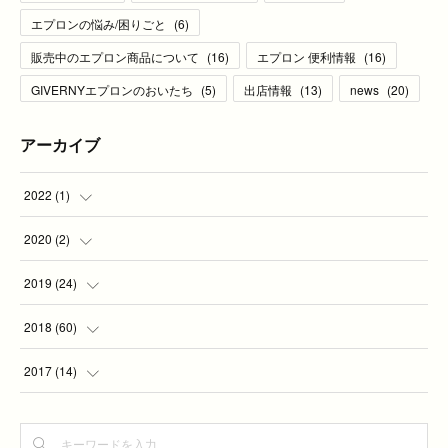
エプロンの悩み/困りごと
(
6
)
販売中のエプロン商品について
(
16
)
エプロン 便利情報
(
16
)
GIVERNYエプロンのおいたち
(
5
)
出店情報
(
13
)
news
(
20
)
アーカイブ
2022
(
1
)
(
1
)
2020
(
2
)
(
2
)
2019
(
24
)
(
2
)
2018
(
60
)
(
7
)
(
1
)
2017
(
14
)
(
5
)
(
4
)
(
4
)