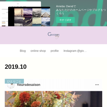
Ameba Owndで
あなただけのホームページやブログをつ
くろう
今すぐ試す
Blog
online shop
profile
Instagram @giverny_apron
2019
.
10
ひとりごと